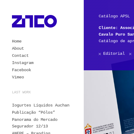
Catálogo APSL
Cliente: Assoc
Cavalo Puro Sa
Catálogo de ap
Home
About
Editorial
Contact
Instagram
Facebook
Vimeo
LAST WORK
Iogurtes Líquidos Auchan
Publicação “Pólos”
Panorama do Mercado
Segurador 12/13
ANEPE – Branding